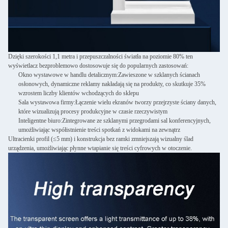
Dzięki szerokości 1,1 metra i przepuszczalności światła na poziomie 80% ten
wyświetlacz bezproblemowo dostosowuje się do popularnych zastosowań:
Okno wystawowe w handlu detalicznym:
Zawieszone w szklanych ścianach
osłonowych, dynamiczne reklamy nakładają się na produkty, co skutkuje 35%
wzrostem liczby klientów wchodzących do sklepu
Sala wystawowa firmy:
Łączenie wielu ekranów tworzy przejrzyste ściany danych,
które wizualizują procesy produkcyjne w czasie rzeczywistym
Inteligentne biuro:
Zintegrowane ze szklanymi przegrodami sal konferencyjnych,
umożliwiając współistnienie treści spotkań z widokami na zewnątrz
Ultracienki profil (≤5 mm) i konstrukcja bez ramki zmniejszają wizualny ślad
urządzenia, umożliwiając płynne wtapianie się treści cyfrowych w otoczenie.