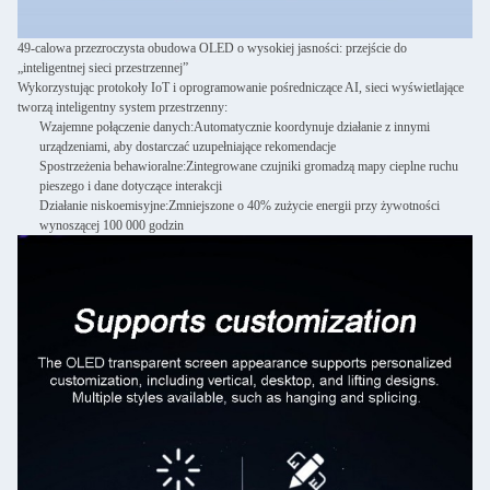
49-calowa przezroczysta obudowa OLED o wysokiej jasności: przejście do
„inteligentnej sieci przestrzennej”
Wykorzystując protokoły IoT i oprogramowanie pośredniczące AI, sieci wyświetlające
tworzą inteligentny system przestrzenny:
Wzajemne połączenie danych:
Automatycznie koordynuje działanie z innymi
urządzeniami, aby dostarczać uzupełniające rekomendacje
Spostrzeżenia behawioralne:
Zintegrowane czujniki gromadzą mapy cieplne ruchu
pieszego i dane dotyczące interakcji
Działanie niskoemisyjne:
Zmniejszone o 40% zużycie energii przy żywotności
wynoszącej 100 000 godzin