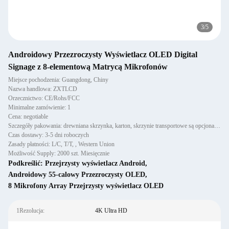
4
/
5
Androidowy Przezroczysty Wyświetlacz OLED Digital
Signage z 8-elementową Matrycą Mikrofonów
Miejsce pochodzenia: Guangdong, Chiny
Nazwa handlowa: ZXTLCD
Orzecznictwo: CE/Rohs/FCC
Minimalne zamówienie: 1
Cena: negotiable
Szczegóły pakowania: drewniana skrzynka, karton, skrzynie transportowe są opcjonalne
Czas dostawy: 3-5 dni roboczych
Zasady płatności: L/C, T/T, , Western Union
Możliwość Supply: 2000 szt. Miesięcznie
Podkreślić:
Przejrzysty wyświetlacz Android
,
Androidowy 55-calowy Przezroczysty OLED
,
8 Mikrofony Array Przejrzysty wyświetlacz OLED
1Rezolucja:
4K Ultra HD