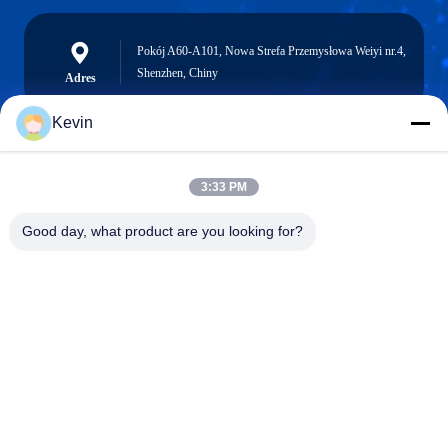
Pokój A60-A101, Nowa Strefa Przemysłowa Weiyi nr.4,
Shenzhen, Chiny
Adres
Kevin
info@seethrulcd.com
3:33 PM
E-mail
Good day, what product are you looking for?
0086-755-84654872
Phone
Shenzhen ZXT LCD Technology Co.,Ltd