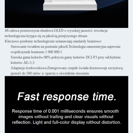
49-calowa przezroczysta obudowa OLED o wysokiej jasności: rewolucja
technologiczna kryjąca się za jakością przejrzystego obrazu
Kluczowe przełomy technologiczne ustanawiają standardy branżowe:
Sterowanie światłem na poziomie pikseli:
Technologia samoemisyjna zapewnia
współczynnik kontrastu 1 000 000:1
Szeroka gama kolorów:
98% pokrycia gamy kolorów DCI-P3 przy odchyleniu
kolorów ΔE≤1,5
Adaptacja środowiskowa:
Zintegrowany czujnik światła dostosowuje szczytową
jasność do 500 nitów w oparciu o oświetlenie otoczenia