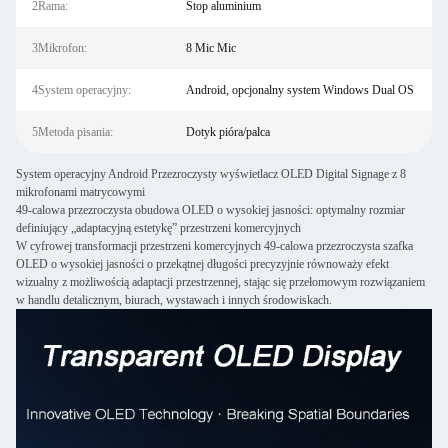
2Rama:
Stop aluminium
3Mikrofon:
8 Mic Mic
4System operacyjny:
Android, opcjonalny system Windows Dual OS
5Metoda pisania:
Dotyk pióra/palca
System operacyjny Android Przezroczysty wyświetlacz OLED Digital Signage z 8
mikrofonami matrycowymi
49-calowa przezroczysta obudowa OLED o wysokiej jasności: optymalny rozmiar
definiujący „adaptacyjną estetykę” przestrzeni komercyjnych
W cyfrowej transformacji przestrzeni komercyjnych 49-calowa przezroczysta szafka
OLED o wysokiej jasności o przekątnej długości precyzyjnie równoważy efekt
wizualny z możliwością adaptacji przestrzennej, stając się przełomowym rozwiązaniem
w handlu detalicznym, biurach, wystawach i innych środowiskach.