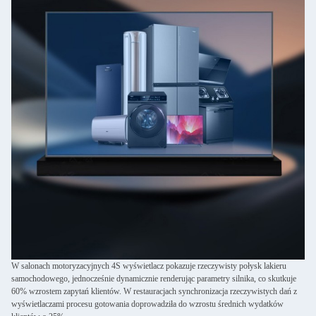
W salonach motoryzacyjnych 4S wyświetlacz pokazuje rzeczywisty połysk lakieru
samochodowego, jednocześnie dynamicznie renderując parametry silnika, co skutkuje
60% wzrostem zapytań klientów. W restauracjach synchronizacja rzeczywistych dań z
wyświetlaczami procesu gotowania doprowadziła do wzrostu średnich wydatków