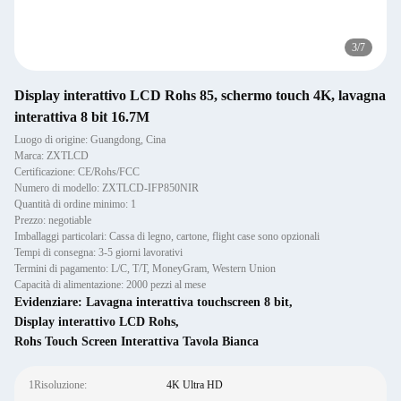
3
/
7
Display interattivo LCD Rohs 85, schermo touch 4K, lavagna
interattiva 8 bit 16.7M
Luogo di origine: Guangdong, Cina
Marca: ZXTLCD
Certificazione: CE/Rohs/FCC
Numero di modello: ZXTLCD-IFP850NIR
Quantità di ordine minimo: 1
Prezzo: negotiable
Imballaggi particolari: Cassa di legno, cartone, flight case sono opzionali
Tempi di consegna: 3-5 giorni lavorativi
Termini di pagamento: L/C, T/T, MoneyGram, Western Union
Capacità di alimentazione: 2000 pezzi al mese
Evidenziare:
Lavagna interattiva touchscreen 8 bit
,
Display interattivo LCD Rohs
,
Rohs Touch Screen Interattiva Tavola Bianca
1Risoluzione:
4K Ultra HD