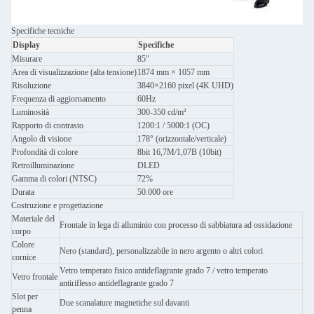
Specifiche tecniche
Display
Specifiche
Misurare
85"
Area di visualizzazione (alta tensione)
1874 mm × 1057 mm
Risoluzione
3840×2160 pixel (4K UHD)
Frequenza di aggiornamento
60Hz
Luminosità
300-350 cd/m²
Rapporto di contrasto
1200:1 / 5000:1 (OC)
Angolo di visione
178° (orizzontale/verticale)
Profondità di colore
8bit 16,7M/1,07B (10bit)
Retroilluminazione
DLED
Gamma di colori (NTSC)
72%
Durata
50.000 ore
Costruzione e progettazione
Materiale del
Frontale in lega di alluminio con processo di sabbiatura ad ossidazione
corpo
Colore
Nero (standard), personalizzabile in nero argento o altri colori
cornice
Vetro temperato fisico antideflagrante grado 7 / vetro temperato
Vetro frontale
antiriflesso antideflagrante grado 7
Slot per
Due scanalature magnetiche sul davanti
penna