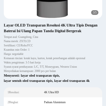
3
/
5
Layar OLED Transparan Resolusi 4K Ultra Tipis Dengan
Baterai Isi Ulang Papan Tanda Digital Bergerak
Tempat asal: Guangdong, Cina
Nama merek: ZXTLCD
Sertifikasi: CE/Rohs/FCC
Kuantitas min Order: 1
Harga: negotiable
Kemasan rincian: kotak kayu, karton, kotak penerbangan adalah opsional
Waktu pengiriman: 3-5 hari kerja
Syarat-syarat pembayaran: L/C, T/T, Moneygram, Western Union
Menyediakan kemampuan: 2000 pcs per bulan
Menyoroti:
layar oled transparan tipis
,
layar sentuh oled transparan tipis
,
layar oled transparan 4k
1Resolusi:
4K Ultra HD
2Bingkai:
Paduan Aluminium