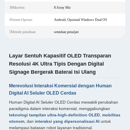
3Mikrofon:
8 Array Mic
4Sistem Operasi:
Android, Opsional Windows Dual OS
5Metode penulisan:
sentuhan pena/jari
Layar Sentuh Kapasitif OLED Transparan
Resolusi 4K Ultra Tipis Dengan Digital
Signage Bergerak Baterai Isi Ulang
Merevolusi Interaksi Komersial dengan Human
Digital AI Seluler OLED Cerdas
Human Digital AI Seluler OLED Cerdas mewakili perubahan
paradigma dalam interaksi komersial, menggabungkan
teknologi tampilan ultra-high-definition OLED
,
mobilitas
otonom
, dan
interaksi yang dipersonalisasi AI
untuk
melampaui batasan robot layanan tradisional.