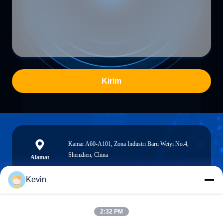
Kirim
Kamar A60-A101, Zona Industri Baru Weiyi No.4,
Shenzhen, China
Alamat
Kevin
info@seethrulcd.com
2:32 PM
E-mail