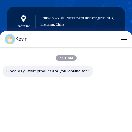
Raum A60-A101, Neues Weiyi Industriegebiet Nr. 4,
Shenzhen, China
Adresse
Kevin
info@seethrulcd.com
7:01 AM
E-mail
Good day, what product are you looking for?
0086-755-84654872
Phone
Shenzhen ZXT LCD Technology Co.,Ltd