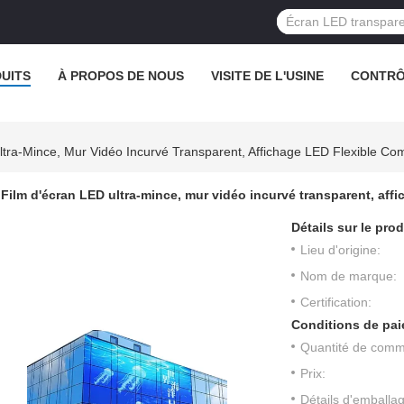
UITS
À PROPOS DE NOUS
VISITE DE L'USINE
CONTRÔ
ltra-Mince, Mur Vidéo Incurvé Transparent, Affichage LED Flexible Co
Film d'écran LED ultra-mince, mur vidéo incurvé transparent, aff
Détails sur le prod
Lieu d'origine:
Nom de marque:
Certification:
Conditions de pai
Quantité de com
Prix:
Détails d'emballa