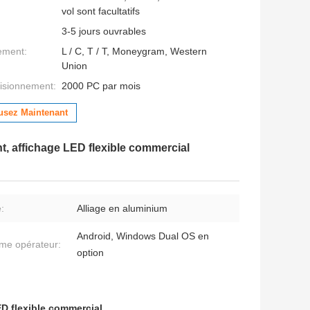
vol sont facultatifs
3-5 jours ouvrables
ement:
L / C, T / T, Moneygram, Western
Union
isionnement:
2000 PC par mois
usez Maintenant
t, affichage LED flexible commercial
:
Alliage en aluminium
Android, Windows Dual OS en
me opérateur:
option
ED flexible commercial
,