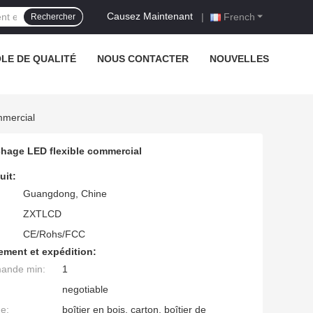
Causez Maintenant
|
French
Rechercher
LE DE QUALITÉ
NOUS CONTACTER
NOUVELLES
mmercial
ichage LED flexible commercial
uit:
Guangdong, Chine
ZXTLCD
CE/Rohs/FCC
ement et expédition:
mande min:
1
negotiable
ge:
boîtier en bois, carton, boîtier de