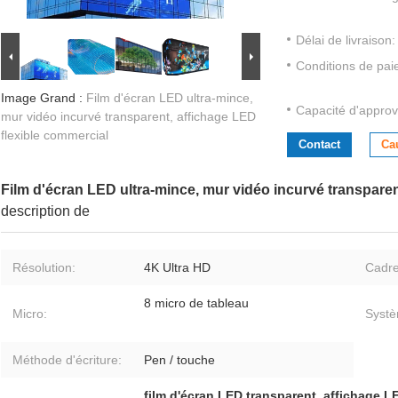
Délai de livraison:
Conditions de pai
Image Grand :
Film d'écran LED ultra-mince,
Capacité d'approv
mur vidéo incurvé transparent, affichage LED
flexible commercial
Contact
Ca
Film d'écran LED ultra-mince, mur vidéo incurvé transparen
description de
Résolution:
4K Ultra HD
Cadre
8 micro de tableau
Micro:
Systè
Méthode d'écriture:
Pen / touche
film d'écran LED transparent
,
affichage L