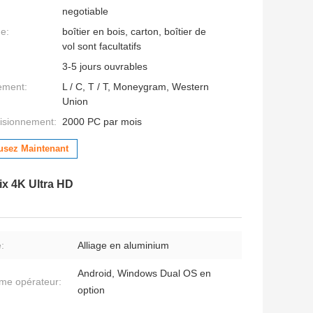
negotiable
ge:
boîtier en bois, carton, boîtier de
vol sont facultatifs
3-5 jours ouvrables
ement:
L / C, T / T, Moneygram, Western
Union
isionnement:
2000 PC par mois
usez Maintenant
ix 4K Ultra HD
:
Alliage en aluminium
Android, Windows Dual OS en
me opérateur:
option