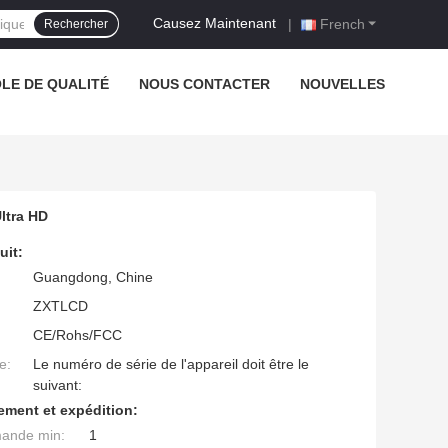
Causez Maintenant
|
French
Rechercher
LE DE QUALITÉ
NOUS CONTACTER
NOUVELLES
ltra HD
uit:
Guangdong, Chine
ZXTLCD
CE/Rohs/FCC
e:
Le numéro de série de l'appareil doit être le
suivant:
ement et expédition:
mande min:
1