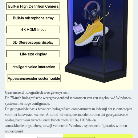
Geavanceerd holografisch weergavesysteem
De 75-inch holografische weergave-eenheid is voorzien van een ingebouwd Windows-
systeem met hoge configuratie.
De geüpgradede basis bevat een holografisch compartiment in ladestijl dat is ontworpen
voor het huisvesten van een Android- of computermoederbord en dat georganiseerde
opslag biedt voor verschillende kabels zoals USB-, HDMI- en
aanraakbedieningskabels, terwijl verbeterde Windows-systeemconfiguraties worden
ondersteund.