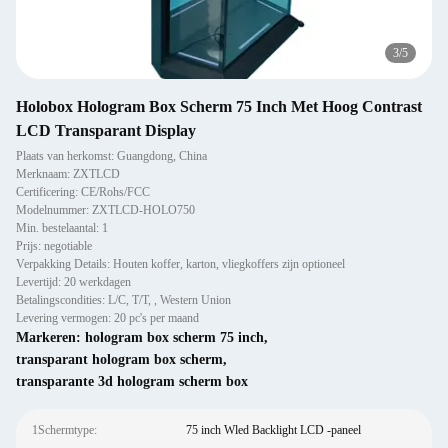
4
/
5
Holobox Hologram Box Scherm 75 Inch Met Hoog Contrast
LCD Transparant Display
Plaats van herkomst: Guangdong, China
Merknaam: ZXTLCD
Certificering: CE/Rohs/FCC
Modelnummer: ZXTLCD-HOLO750
Min. bestelaantal: 1
Prijs: negotiable
Verpakking Details: Houten koffer, karton, vliegkoffers zijn optioneel
Levertijd: 20 werkdagen
Betalingscondities: L/C, T/T, , Western Union
Levering vermogen: 20 pc's per maand
Markeren:
hologram box scherm 75 inch
,
transparant hologram box scherm
,
transparante 3d hologram scherm box
1Schermtype:
75 inch Wled Backlight LCD -paneel