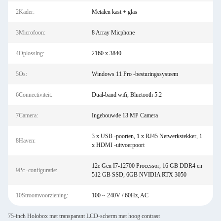
2Kader:
Metalen kast + glas
3Microfoon:
8 Array Micphone
4Oplossing:
2160 x 3840
5Os:
Windows 11 Pro -besturingssysteem
6Connectiviteit:
Dual-band wifi, Bluetooth 5.2
7Camera:
Ingebouwde 13 MP Camera
3 x USB -poorten, 1 x RJ45 Netwerkstekker, 1
8Haven:
x HDMI -uitvoerpoort
12e Gen I7-12700 Processor, 16 GB DDR4 en
9Pc -configuratie:
512 GB SSD, 6GB NVIDIA RTX 3050
10Stroomvoorziening:
100 ~ 240V / 60Hz, AC
75-inch Holobox met transparant LCD-scherm met hoog contrast