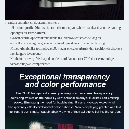
Premium techniek en duurzaam ontwerp
Ultraslank profiel:
Slechts 6,5 mm dik met opvouwbare standaard voor eenvoudig
opbergen en transporteren
Geavanceerde oppervlaktebehandeling:
Nano-olieafstotende laag en
antireflectiecoating zorgen voor optimale prestaties bij elke verlichting
Milieuvriendelijke technologie:
50% lager energieverbruik dan traditionele displays
met langere levensduur
Modulair ontwerp:
Verlaagt de onderhoudskosten met 70% door eenvoudige
vervanging van componenten