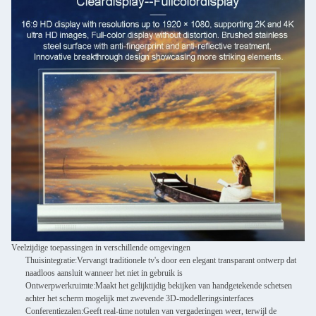
Veelzijdige toepassingen in verschillende omgevingen
Thuisintegratie:
Vervangt traditionele tv's door een elegant transparant ontwerp dat
naadloos aansluit wanneer het niet in gebruik is
Ontwerpwerkruimte:
Maakt het gelijktijdig bekijken van handgetekende schetsen
achter het scherm mogelijk met zwevende 3D-modelleringsinterfaces
Conferentiezalen:
Geeft real-time notulen van vergaderingen weer, terwijl de