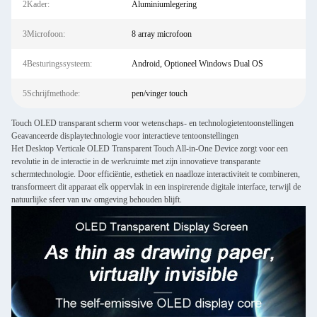
2Kader:
Aluminiumlegering
3Microfoon:
8 array microfoon
4Besturingssysteem:
Android, Optioneel Windows Dual OS
5Schrijfmethode:
pen/vinger touch
Touch OLED transparant scherm voor wetenschaps- en technologietentoonstellingen
Geavanceerde displaytechnologie voor interactieve tentoonstellingen
Het Desktop Verticale OLED Transparent Touch All-in-One Device zorgt voor een
revolutie in de interactie in de werkruimte met zijn innovatieve transparante
schermtechnologie. Door efficiëntie, esthetiek en naadloze interactiviteit te combineren,
transformeert dit apparaat elk oppervlak in een inspirerende digitale interface, terwijl de
natuurlijke sfeer van uw omgeving behouden blijft.