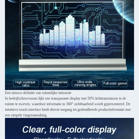
Een nieuwe definitie van ruimtelijke interactie
In bedrijfsshowrooms lijkt ons transparante display met 50% lichttransmissie in de
ruimte te zweven, waardoor informatie in 360° zichtbaarheid wordt gepresenteerd. De
intuïtieve touch-interface biedt directe toegang tot gedetailleerde productinformatie met
een simpele vingeraanraking.