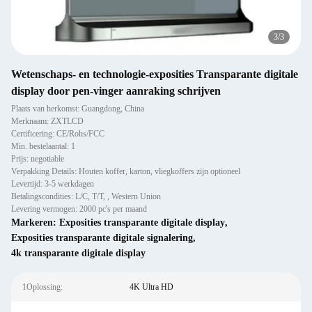
3
/
3
Wetenschaps- en technologie-exposities Transparante digitale
display door pen-vinger aanraking schrijven
Plaats van herkomst: Guangdong, China
Merknaam: ZXTLCD
Certificering: CE/Rohs/FCC
Min. bestelaantal: 1
Prijs: negotiable
Verpakking Details: Houten koffer, karton, vliegkoffers zijn optioneel
Levertijd: 3-5 werkdagen
Betalingscondities: L/C, T/T, , Western Union
Levering vermogen: 2000 pc's per maand
Markeren:
Exposities transparante digitale display
,
Exposities transparante digitale signalering
,
4k transparante digitale display
1Oplossing:
4K Ultra HD