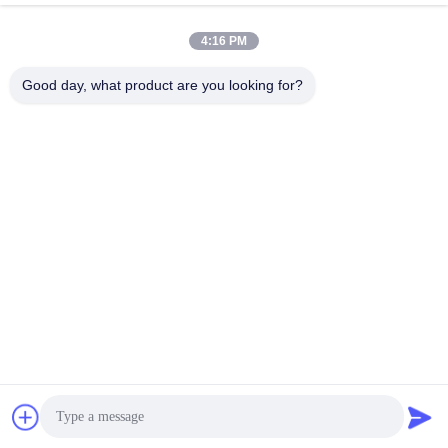
info@seethrulcd.com
4:16 PM
E-mail
Good day, what product are you looking for?
0086-755-84654872
Phone
Shenzhen ZXT LCD Technology Co.,Ltd
Shenzhen ZXT LCD Technology Co.,Ltd
Praatje Nu