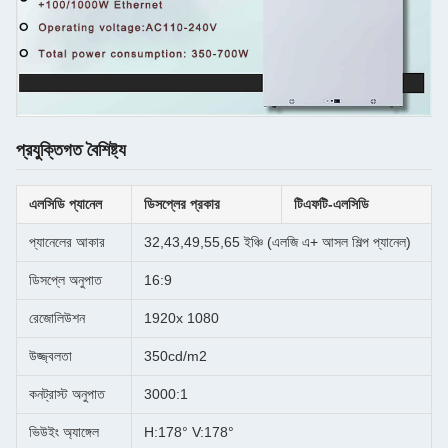
প্রযুক্তিগত বৈশিষ্ট্য
এলসিডি প্যানেল
ডিসপ্লের প্রকার
টিএফটি-এলসিডি
প্যানেলের আকার
32,43,49,55,65 ইঞ্চি (এলজি এ+ আসল শিল্প প্যানেল)
ডিসপ্লে অনুপাত
16:9
রেজোলিউশন
1920x 1080
উজ্জ্বলতা
350cd/m2
কনট্রাস্ট অনুপাত
3000:1
ভিউইং অ্যাঙ্গেল
H:178° V:178°