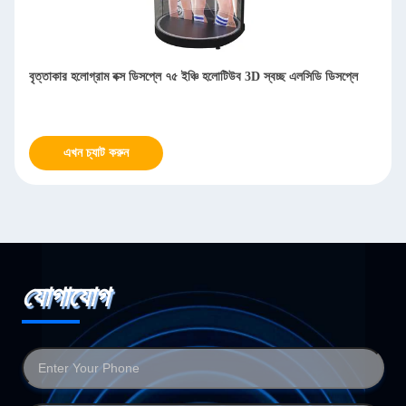
ডি ডিসপ্লে
হলোবক্স হলোগ্রাম বক্স স্ক্রিন ৭৫ ইঞ্চি, উচ্চ বৈসাদৃশ্যপূর্ণ এলসিডি স্বচ্ছ ডিসপ
এখন চ্যাট করুন
যোগাযোগ