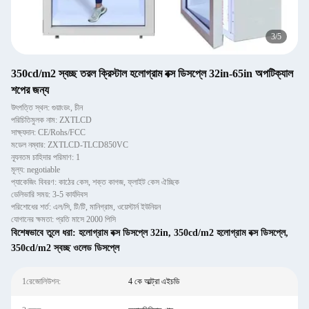
3
/
5
350cd/m2 স্বচ্ছ তরল ক্রিস্টাল হলোগ্রাম বক্স ডিসপ্লে 32in-65in অপটিক্যাল
শপের জন্য
উৎপত্তি স্থল: গুয়াংডং, চীন
পরিচিতিমুলক নাম: ZXTLCD
সাক্ষ্যদান: CE/Rohs/FCC
মডেল নম্বার: ZXTLCD-TLCD850VC
ন্যূনতম চাহিদার পরিমাণ: 1
মূল্য: negotiable
প্যাকেজিং বিবরণ: কাঠের কেস, শক্ত কাগজ, ফ্লাইট কেস ঐচ্ছিক
ডেলিভারি সময়: 3-5 কার্যদিবস
পরিশোধের শর্ত: এল/সি, টি/টি, মানিগ্রাম, ওয়েস্টার্ন ইউনিয়ন
যোগানের ক্ষমতা: প্রতি মাসে 2000 পিসি
বিশেষভাবে তুলে ধরা:
হলোগ্রাম বক্স ডিসপ্লে 32in
,
350cd/m2 হলোগ্রাম বক্স ডিসপ্লে
,
350cd/m2 স্বচ্ছ ওলেড ডিসপ্লে
1রেজোলিউশন:
4 কে আল্ট্রা এইচডি