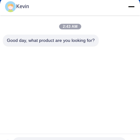
Kevin
info@seethrulcd.com
2:43 AM
E-mail
Good day, what product are you looking for?
0086-755-84654872
Phone
Shenzhen ZXT LCD Technology Co.,Ltd
Shenzhen ZXT LCD Technology Co.,Ltd