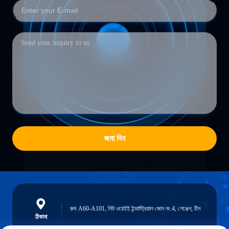
জমা দিন
রুম A60-A101, নিউ ওয়েইই ইন্ডাস্ট্রিয়াল জোন নং.4, শেঞ্জেন, চীন
ঠিকানা