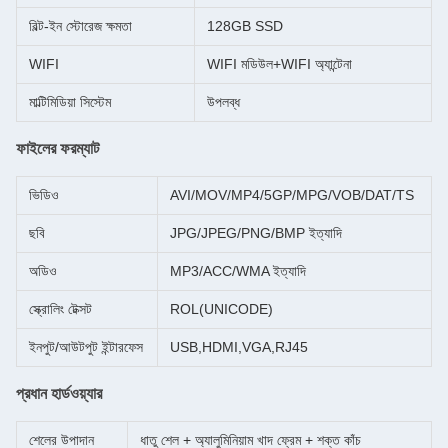
বিল্ট-ইন স্টোরেজ ক্ষমতা
128GB SSD
WIFI
WIFI মডিউল+WIFI অ্যান্টেনা
মাল্টিমিডিয়া সিস্টেম
উপলব্ধ
ফাইলের ফরম্যাট
ভিডিও
AVI/MOV/MP4/5GP/MPG/VOB/DAT/TS
ছবি
JPG/JPEG/PNG/BMP ইত্যাদি
অডিও
MP3/ACC/WMA ইত্যাদি
স্ক্রোলিং টেক্সট
ROL(UNICODE)
ইনপুট/আউটপুট ইন্টারফেস
USB,HDMI,VGA,RJ45
প্রধান হার্ডওয়্যার
শেলের উপাদান
ধাতু শেল + অ্যালুমিনিয়াম খাদ ফ্রেম + শক্ত কাঁচ