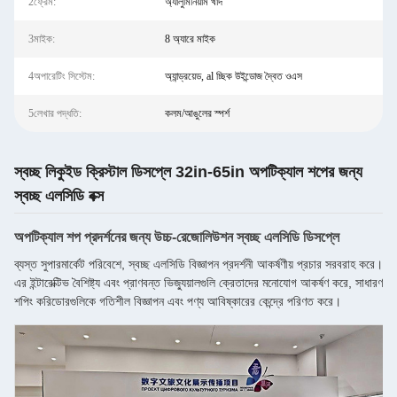
2ফ্রেম:
অ্যালুমিনিয়াম খাদ
3মাইক:
8 অ্যারে মাইক
4অপারেটিং সিস্টেম:
অ্যান্ড্রয়েড, al চ্ছিক উইন্ডোজ দ্বৈত ওএস
5লেখার পদ্ধতি:
কলম/আঙুলের স্পর্শ
স্বচ্ছ লিকুইড ক্রিস্টাল ডিসপ্লে 32in-65in অপটিক্যাল শপের জন্য
স্বচ্ছ এলসিডি বক্স
অপটিক্যাল শপ প্রদর্শনের জন্য উচ্চ-রেজোলিউশন স্বচ্ছ এলসিডি ডিসপ্লে
ব্যস্ত সুপারমার্কেট পরিবেশে, স্বচ্ছ এলসিডি বিজ্ঞাপন প্রদর্শনী আকর্ষণীয় প্রচার সরবরাহ করে।
এর ইন্টারেক্টিভ বৈশিষ্ট্য এবং প্রাণবন্ত ভিজ্যুয়ালগুলি ক্রেতাদের মনোযোগ আকর্ষণ করে, সাধারণ
শপিং করিডোরগুলিকে গতিশীল বিজ্ঞাপন এবং পণ্য আবিষ্কারের কেন্দ্রে পরিণত করে।