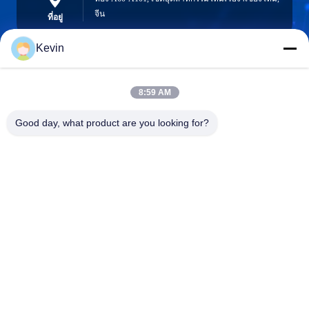
จีน
ที่อยู่
Kevin
info@seethrulcd.com
8:59 AM
E-mail
Good day, what product are you looking for?
0086-755-84654872
Phone
Shenzhen ZXT LCD Technology Co.,Ltd