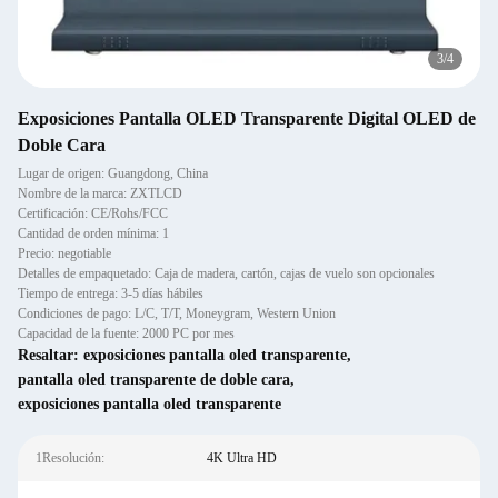
3
/
4
Exposiciones Pantalla OLED Transparente Digital OLED de
Doble Cara
Lugar de origen: Guangdong, China
Nombre de la marca: ZXTLCD
Certificación: CE/Rohs/FCC
Cantidad de orden mínima: 1
Precio: negotiable
Detalles de empaquetado: Caja de madera, cartón, cajas de vuelo son opcionales
Tiempo de entrega: 3-5 días hábiles
Condiciones de pago: L/C, T/T, Moneygram, Western Union
Capacidad de la fuente: 2000 PC por mes
Resaltar:
exposiciones pantalla oled transparente
,
pantalla oled transparente de doble cara
,
exposiciones pantalla oled transparente
1Resolución:
4K Ultra HD