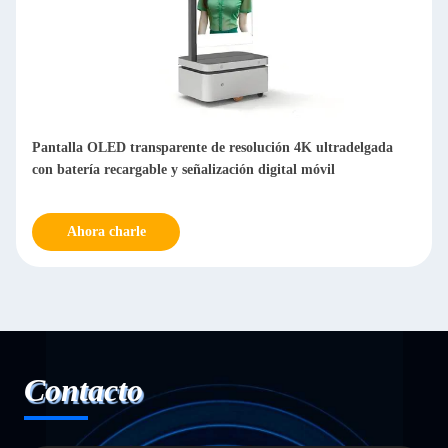
sparente de resolución 4K ultradelgada
Pantalla OLED transparent
le y señalización digital móvil
teatros y museos
Ahora charle
Contacto