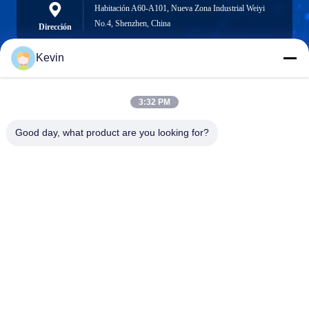
Habitación A60-A101, Nueva Zona Industrial Weiyi
No.4, Shenzhen, China
Dirección
Kevin
info@seethrulcd.com
3:32 PM
E-mail
Good day, what product are you looking for?
0086-755-84654872
Phone
Shenzhen ZXT LCD Technology Co.,Ltd