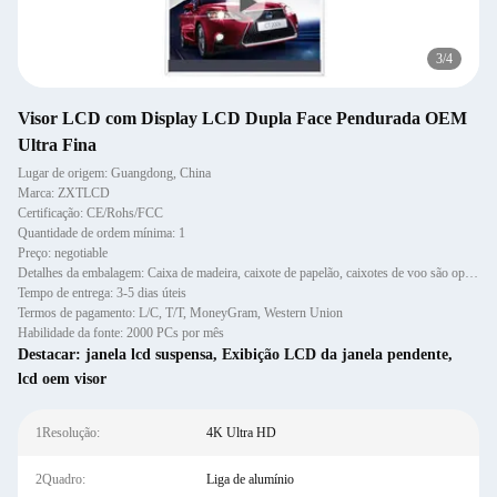
3
/
4
Visor LCD com Display LCD Dupla Face Pendurada OEM
Ultra Fina
Lugar de origem: Guangdong, China
Marca: ZXTLCD
Certificação: CE/Rohs/FCC
Quantidade de ordem mínima: 1
Preço: negotiable
Detalhes da embalagem: Caixa de madeira, caixote de papelão, caixotes de voo são opcionais
Tempo de entrega: 3-5 dias úteis
Termos de pagamento: L/C, T/T, MoneyGram, Western Union
Habilidade da fonte: 2000 PCs por mês
Destacar:
janela lcd suspensa
,
Exibição LCD da janela pendente
,
lcd oem visor
1Resolução:
4K Ultra HD
2Quadro:
Liga de alumínio