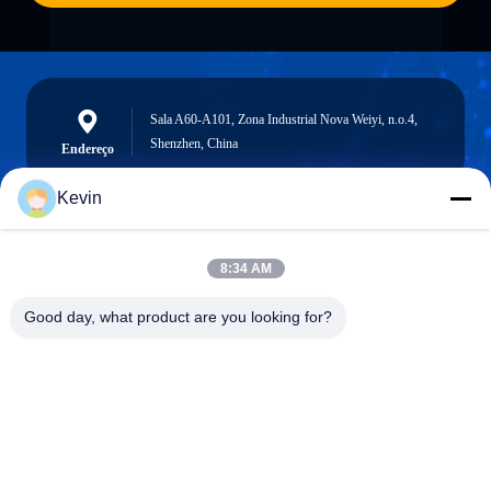
Sala A60-A101, Zona Industrial Nova Weiyi, n.o.4,
Shenzhen, China
Endereço
Kevin
info@seethrulcd.com
8:34 AM
E-mail
Good day, what product are you looking for?
0086-755-84654872
Phone