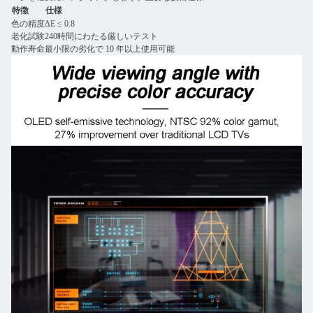
特徴
仕様
色の精度
ΔE ≤ 0.8
老化試験
240時間にわたる厳しいテスト
動作寿命
最小限の劣化で 10 年以上使用可能