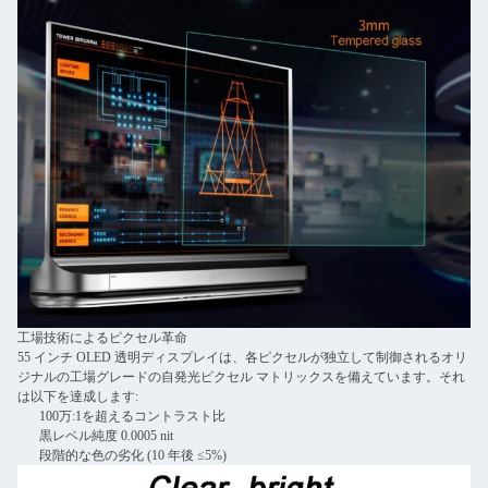
工場技術によるピクセル革命
55 インチ OLED 透明ディスプレイは、各ピクセルが独立して制御されるオリ
ジナルの工場グレードの自発光ピクセル マトリックスを備えています。それ
は以下を達成します:
100万:1を超えるコントラスト比
黒レベル純度 0.0005 nit
段階的な色の劣化 (10 年後 ≤5%)