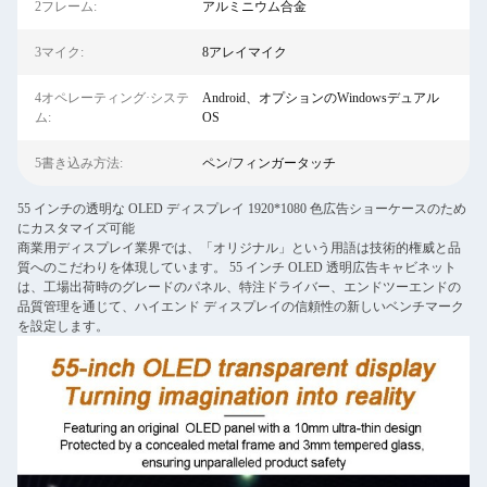
2フレーム:
アルミニウム合金
3マイク:
8アレイマイク
4オペレーティング·システ
Android、オプションのWindowsデュアル
ム:
OS
5書き込み方法:
ペン/フィンガータッチ
55 インチの透明な OLED ディスプレイ 1920*1080 色広告ショーケースのため
にカスタマイズ可能
商業用ディスプレイ業界では、「オリジナル」という用語は技術的権威と品
質へのこだわりを体現しています。 55 インチ OLED 透明広告キャビネット
は、工場出荷時のグレードのパネル、特注ドライバー、エンドツーエンドの
品質管理を通じて、ハイエンド ディスプレイの信頼性の新しいベンチマーク
を設定します。