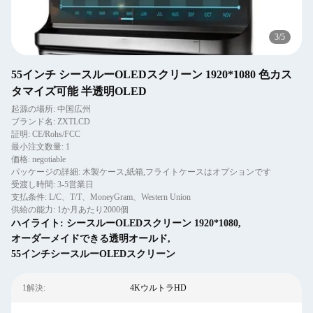
3
/
5
55インチ シースルーOLEDスクリーン 1920*1080 色カス
タマイズ可能 半透明OLED
起源の場所: 中国広州
ブランド名: ZXTLCD
証明: CE/Rohs/FCC
最小注文数量: 1
価格: negotiable
パッケージの詳細: 木製ケース,紙箱,フライトケースはオプションです
受渡し時間: 3-5営業日
支払条件: L/C、T/T、MoneyGram、Western Union
供給の能力: 1か月あたり2000個
ハイライト:
シースルーOLEDスクリーン 1920*1080
,
オーダーメイドできる透明オールド
,
55インチシースルーOLEDスクリーン
1解決:
4KウルトラHD